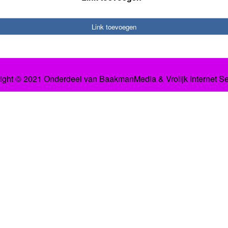
Link toevoegen
ight © 2021 Onderdeel van
BaakmanMedia
&
Vrolijk Internet S