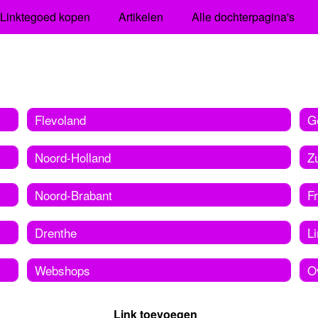
Linktegoed kopen
Artikelen
Alle dochterpagina's
Flevoland
G
Noord-Holland
Z
Noord-Brabant
Fr
Drenthe
L
Webshops
O
Link toevoegen