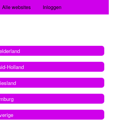
Alle websites
Inloggen
elderland
uid-Holland
iesland
imburg
verige